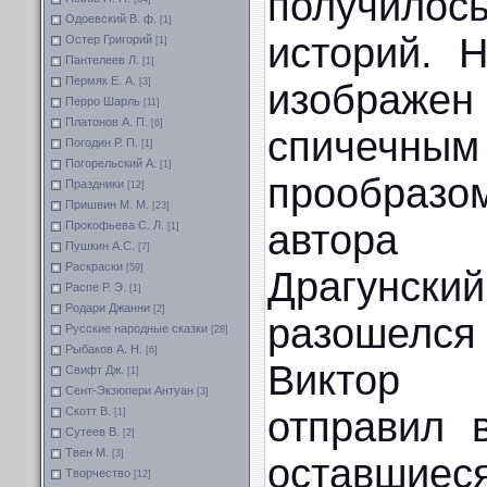
получилос
Одоевский В. ф.
[1]
историй. 
Остер Григорий
[1]
Пантелеев Л.
[1]
Пермяк Е. А.
[3]
изображе
Перро Шарль
[11]
Платонов А. П.
[6]
спичечн
Погодин Р. П.
[1]
Погорельский А.
[1]
прообра
Праздники
[12]
Пришвин М. М.
[23]
автор
Прокофьева С. Л.
[1]
Пушкин А.С.
[7]
Раскраски
[59]
Драгунски
Распе Р. Э.
[1]
Родари Джанни
[2]
разошелс
Русские народные сказки
[28]
Рыбаков А. Н.
[6]
Виктор 
Свифт Дж.
[1]
Сент-Экзюпери Антуан
[3]
отправил 
Скотт В.
[1]
Сутеев В.
[2]
Твен М.
[3]
оставшиес
Творчество
[12]