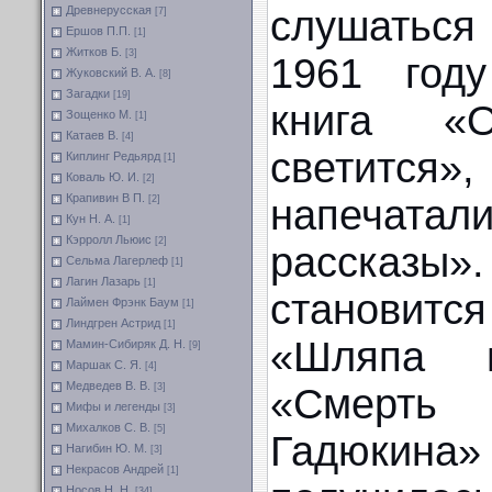
слушаться
Древнерусская
[7]
Ершов П.П.
[1]
Житков Б.
[3]
1961 год
Жуковский В. А.
[8]
Загадки
[19]
книга «
Зощенко М.
[1]
Катаев В.
[4]
светится»
Киплинг Редьярд
[1]
Коваль Ю. И.
[2]
Крапивин В П.
напечата
[2]
Кун Н. А.
[1]
Кэрролл Льюис
[2]
рассказы»
Сельма Лагерлеф
[1]
Лагин Лазарь
[1]
станови
Лаймен Фрэнк Баум
[1]
Линдгрен Астрид
[1]
«Шляпа гр
Мамин-Сибиряк Д. Н.
[9]
Маршак С. Я.
[4]
Медведев В. В.
«Смер
[3]
Мифы и легенды
[3]
Михалков С. В.
[5]
Гадюкин
Нагибин Ю. М.
[3]
Некрасов Андрей
[1]
Носов Н. Н.
[34]