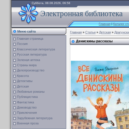
Суббота, 08.08.2026, 06:58
Электронная библиотека
Главная
|
Каталог ст
Меню сайта
Главная
»
Статьи
»
Детская
»
Драгунски
Главная страница
Денискины рассказы
Поэзия
Классическая литература
Русская литература
Зеленая аптека
Страны мира
Делопроизводство
Красота
Детективы
Детская
Любовные романы
Публицистика
Фантастика
Домоводство
Приключения
Зарубежная литература
Военная проза