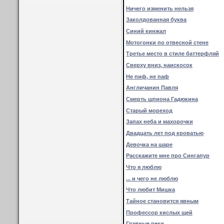
Ничего изменить нельзя
Заколдованная буква
Синий кинжал
Мотогонки по отвесной стене
Третье место в стиле баттерфляй
Сверху вниз, наискосок
Не пиф, не паф
Англичанин Павля
Смерть шпиона Гадюкина
Старый мореход
Запах неба и махорочки
Двадцать лет под кроватью
Девочка на шаре
Расскажите мне про Сингапур
Что я люблю
... и чего не люблю
Что любит Мишка
Тайное становится явным
Профессор кислых щей
Главные реки