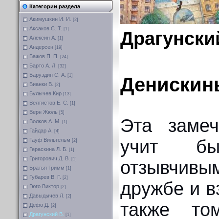
Категории раздела
Акимушкин И. И.
[2]
Аксаков С. Т.
[1]
Драгунски
Алексин А.
[1]
Андерсен
[19]
Бажов П. П.
[24]
Барто А. Л.
[32]
Баруздин С. А.
[1]
Денискин
Бианки В.
[2]
Булычев Кир
[13]
Велтистов Е. С.
[1]
Верн Жюль
[5]
Эта замеч
Волков А. М.
[1]
Гайдар А.
[4]
учит бы
Гауф Вильгельм
[2]
Гераскина Л. Б.
[1]
Григорович Д. В.
[1]
отзывчив
Братья Гримм
[1]
Губарев В. Г.
[2]
дружбе и в
Гюго Виктор
[2]
Давыдычев Л.
[2]
также то
Дефо Д.
[2]
Драгунский В.
[1]