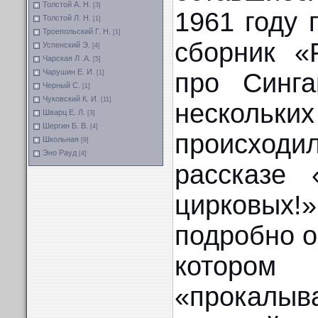
Толстой А. Н.
[3]
1961 году 
Толстой Л. Н.
[1]
Троепольский Г. Н.
[1]
сборник «
Успенский Э.
[4]
Чарская Л .А.
[5]
Чарушин Е. И.
про Синга
[1]
Черный С.
[1]
Чуковский К. И.
[11]
нескольки
Шварц Е. Л.
[3]
Шергин Б. В.
[4]
происходи
Школьная
[9]
Эно Рауд
[4]
рассказе 
цирковых
подробно о
котором
«прокал