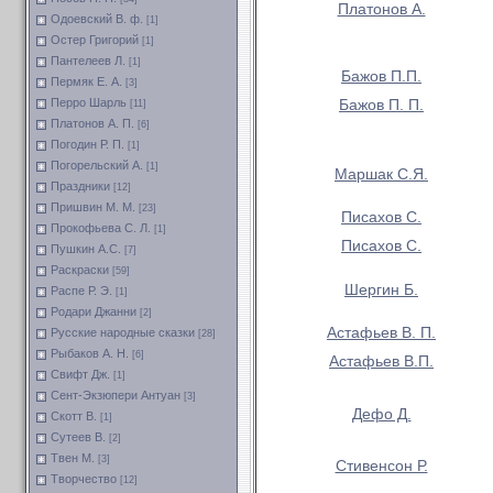
Платонов А.
Одоевский В. ф.
[1]
Остер Григорий
[1]
Пантелеев Л.
[1]
Бажов П.П.
Пермяк Е. А.
[3]
Перро Шарль
Бажов П. П.
[11]
Платонов А. П.
[6]
Погодин Р. П.
[1]
Погорельский А.
[1]
Маршак С.Я.
Праздники
[12]
Пришвин М. М.
[23]
Писахов С.
Прокофьева С. Л.
[1]
Писахов С.
Пушкин А.С.
[7]
Раскраски
[59]
Шергин Б.
Распе Р. Э.
[1]
Родари Джанни
[2]
Астафьев В. П.
Русские народные сказки
[28]
Рыбаков А. Н.
[6]
Астафьев В.П.
Свифт Дж.
[1]
Сент-Экзюпери Антуан
[3]
Дефо Д.
Скотт В.
[1]
Сутеев В.
[2]
Твен М.
[3]
Стивенсон Р.
Творчество
[12]