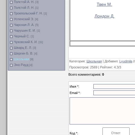
Толстой А. Н.
[3]
Твен М.
Толстой Л. Н.
[1]
Троепольский Г. Н.
[1]
Лондон Д.
Успенский Э.
[4]
Чарская Л .А.
[5]
Чарушин Е. И.
[1]
Черный С.
[1]
Чуковский К. И.
[11]
Шварц Е. Л.
[3]
Шергин Б. В.
[4]
Школьная
[9]
Категория
:
Школьная
|
Добавил
:
Lyudmila
(
Эно Рауд
[4]
Просмотров
:
2569
|
Рейтинг
:
4.3
/
3
Всего комментариев
:
0
Имя *:
Email *:
Код *: