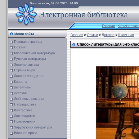
Воскресенье, 09.08.2026, 14:00
Электронная библиотека
Главная
|
Каталог стат
Меню сайта
Главная
»
Статьи
»
Детская
»
Школьная
Главная страница
Список литературы для 5-го кла
Поэзия
Классическая литература
Русская литература
Зеленая аптека
Страны мира
Делопроизводство
Красота
Детективы
Детская
Любовные романы
Публицистика
Фантастика
Домоводство
Приключения
Зарубежная литература
Военная проза