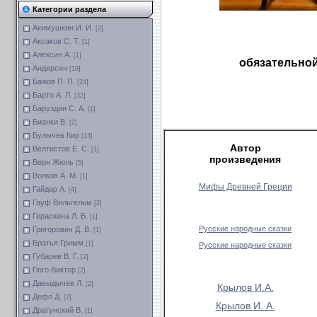
Категории раздела
Акимушкин И. И.
[2]
Аксаков С. Т.
[1]
Алексин А.
[1]
обязательной
Андерсен
[19]
Бажов П. П.
[24]
Барто А. Л.
[32]
Баруздин С. А.
[1]
Бианки В.
[2]
Булычев Кир
[13]
Автор
Велтистов Е. С.
[1]
произведения
Верн Жюль
[5]
Волков А. М.
[1]
Мифы Древней Греции
Гайдар А.
[4]
Гауф Вильгельм
[2]
Гераскина Л. Б.
[1]
Русские народные сказки
Григорович Д. В.
[1]
Братья Гримм
[1]
Русские народные сказки
Губарев В. Г.
[2]
Гюго Виктор
[2]
Давыдычев Л.
[2]
Крылов И.А.
Дефо Д.
[2]
Крылов И. А.
Драгунский В.
[1]