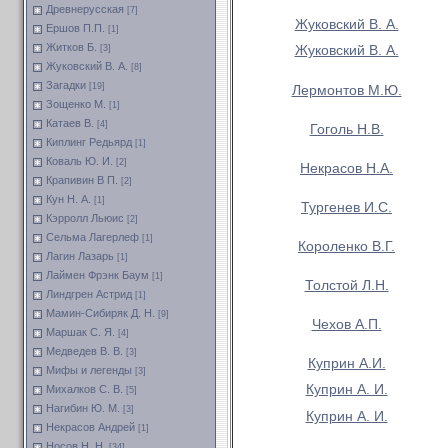
Древнерусская
[7]
Жуковский В. А.
Ершов П.П.
[1]
Житков Б.
Жуковский В. А.
[3]
Жуковский В. А.
[8]
Загадки
[19]
Лермонтов М.Ю.
Зощенко М.
[1]
Катаев В.
[4]
Гоголь Н.В.
Киплинг Редьярд
[1]
Коваль Ю. И.
[2]
Некрасов Н.А.
Крапивин В П.
[2]
Кун Н. А.
[1]
Тургенев И.С.
Кэрролл Льюис
[2]
Сельма Лагерлеф
[1]
Короленко В.Г.
Лагин Лазарь
[1]
Лаймен Фрэнк Баум
[1]
Толстой Л.Н.
Линдгрен Астрид
[1]
Мамин-Сибиряк Д. Н.
[9]
Чехов А.П.
Маршак С. Я.
[4]
Медведев В. В.
[3]
Куприн А.И.
Мифы и легенды
[3]
Куприн А. И.
Михалков С. В.
[5]
Нагибин Ю. М.
[3]
Куприн А. И.
Некрасов Андрей
[1]
Носов Н. Н.
[34]